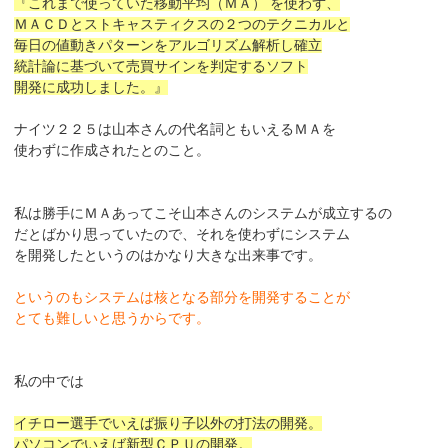
『これまで使っていた移動平均（ＭＡ） を使わず、
ＭＡＣＤとストキャスティクスの２つのテクニカルと
毎日の値動きパターンをアルゴリズム解析し確立
統計論に基づいて売買サインを判定するソフト
開発に成功しました。』
ナイツ２２５は山本さんの代名詞ともいえるＭＡを
使わずに作成されたとのこと。
私は勝手にＭＡあってこそ山本さんのシステムが成立するの
だとばかり思っていたので、それを使わずにシステム
を開発したというのはかなり大きな出来事です。
というのもシステムは核となる部分を開発することが
とても難しいと思うからです。
私の中では
イチロー選手でいえば振り子以外の打法の開発。
パソコンでいえば新型ＣＰＵの開発。