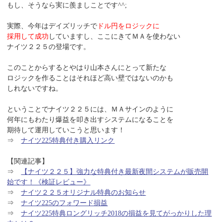
もし、そうなら実に羨ましことです^^;
実際、今年はデイズリッチで
ドル円をロジックに
採用して成功
していますし、ここにきてＭＡを使わない
ナイツ２２５の登場です。
このことからするとやはり山本さんにとって新たな
ロジックを作ることはそれほど高い壁ではないのかも
しれないですね。
ということでナイツ２２５には、ＭＡサインのように
何年にもわたり爆益を叩き出すシステムになることを
期待して運用していこうと思います！
⇒
ナイツ225特典付き購入リンク
【関連記事】
⇒
【ナイツ２２５】強力な特典付き最新夜間システムが販売開
始です！《検証レビュー》
⇒
ナイツ２２５オリジナル特典のお知らせ
⇒
ナイツ225のフォワード損益
⇒
ナイツ225特典ロングリッチ2018の損益を見てがっかりした理