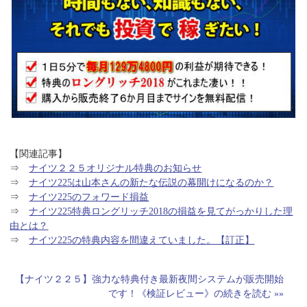
【関連記事】
⇒
ナイツ２２５オリジナル特典のお知らせ
⇒
ナイツ225は山本さんの新たな伝説の幕開けになるのか？
⇒
ナイツ225のフォワード損益
⇒
ナイツ225特典ロングリッチ2018の損益を見てがっかりした理
由とは？
⇒
ナイツ225の特典内容を間違えていました。【訂正】
【ナイツ２２５】強力な特典付き最新夜間システムが販売開始
です！《検証レビュー》の続きを読む »»