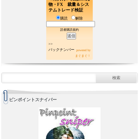
物・FX 裁量＆シス
テムトレード検証
購読
解除
読者購読規約
>>
バックナンバー
powered by
まぐまぐ！
ピンポイントスナイパー