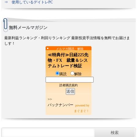
⇒ 使用しているデイトレPC
無料メールマガジン
最新利益ランキング・利回りランキング 最新投資手法情報を無料でお届けま
しす！
メルマガ購読・解除
≪特典付≫日経225先
物・FX 裁量＆シス
テムトレード検証
購読
解除
読者購読規約
>>
バックナンバー
powered by
まぐまぐ！