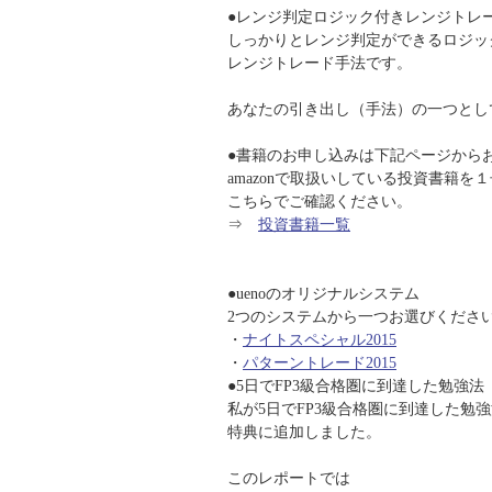
●レンジ判定ロジック付きレンジトレ
しっかりとレンジ判定ができるロジッ
レンジトレード手法です。
あなたの引き出し（手法）の一つとし
●書籍のお申し込みは下記ページから
amazonで取扱いしている投資書籍を
こちらでご確認ください。
⇒
投資書籍一覧
●uenoのオリジナルシステム
2つのシステムから一つお選びくださ
・
ナイトスペシャル2015
・
パターントレード2015
●5日でFP3級合格圏に到達した勉強法
私が5日でFP3級合格圏に到達した勉
特典に追加しました。
このレポートでは