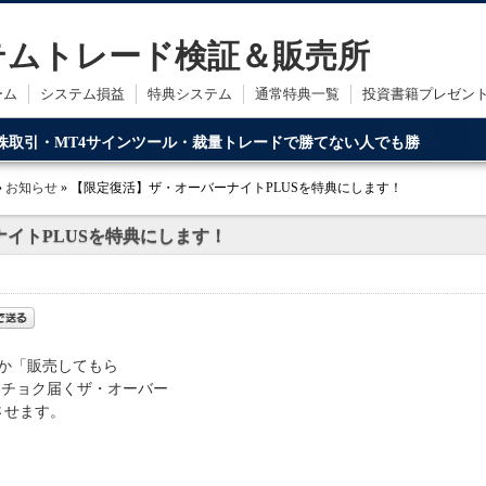
ステムトレード検証＆販売所
ーム
システム損益
特典システム
通常特典一覧
投資書籍プレゼン
・株取引・MT4サインツール・裁量トレードで勝てない人でも勝
ードです。
»
お知らせ
» 【限定復活】ザ・オーバーナイトPLUSを特典にします！
イトPLUSを特典にします！
か「販売してもら
クチョク届くザ・オーバー
させます。