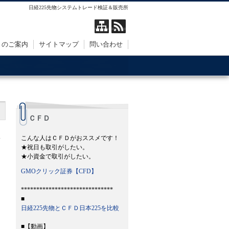
日経225先物システムトレード検証＆販売所
トのご案内
サイトマップ
問い合わせ
ＣＦＤ
こんな人はＣＦＤがおススメです！
★祝日も取引がしたい。
★小資金で取引がしたい。
GMOクリック証券【CFD】
******************************
■
日経225先物とＣＦＤ日本225を比較
■【動画】