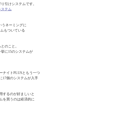
225寄り引けシステムです。
けシステム
ムというネーミングに
テムもついている
るとのこと。
挙に15のシステムが
ナイトPLUSともう一つ
に17個のシステムが入手
用するのが好ましいと
ムを買うのは経済的に