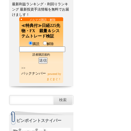
最新利益ランキング・利回りランキ
ング 最新投資手法情報を無料でお届
けましす！
メルマガ購読・解除
≪特典付≫日経225先
物・FX 裁量＆シス
テムトレード検証
購読
解除
読者購読規約
>>
バックナンバー
powered by
まぐまぐ！
ピンポイントスナイパー