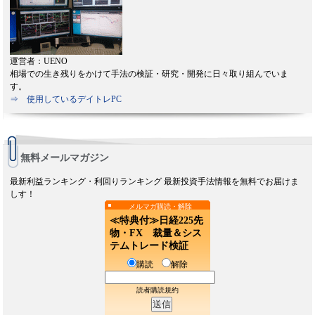
運営者：UENO
相場での生き残りをかけて手法の検証・研究・開発に日々取り組んでいま
す。
⇒ 使用しているデイトレPC
無料メールマガジン
最新利益ランキング・利回りランキング 最新投資手法情報を無料でお届けま
しす！
メルマガ購読・解除
≪特典付≫日経225先
物・FX 裁量＆シス
テムトレード検証
購読
解除
読者購読規約