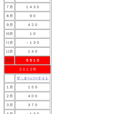
７月
１４３０
８月
９０
９月
４２０
10月
１０
11月
－１３０
12月
１４０
合計
５５１０
２０１２年
ザ・オーバーナイト
１月
１５０
２月
４００
３月
３７０
４月
－１３０