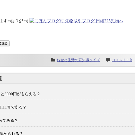
m(≧Ｏ≦*m)
お金と生活の豆知識クイズ
コメント：0
覧
と3000円がもらえる？
.11％である？
1％である？
認められる？