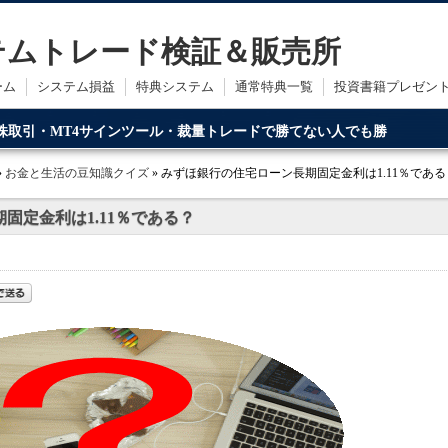
ステムトレード検証＆販売所
ーム
システム損益
特典システム
通常特典一覧
投資書籍プレゼン
・株取引・MT4サインツール・裁量トレードで勝てない人でも勝
ードです。
»
お金と生活の豆知識クイズ
» みずほ銀行の住宅ローン長期固定金利は1.11％である
固定金利は1.11％である？