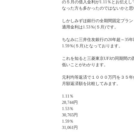
の５月の借入金利が1.11％とお伝え
なった方も多かったのではないかと思
しかしみずほ銀行の全期間固定プラン（
適用金利は1.53％(５月)です。
ちなみに三井住友銀行の20年超～35
1.59％(５月)となっております。
これを知ると三菱東京UFJの同期間の
低いことがわかります。
元利均等返済で１０００万円を３５年
月額返済額を比較してみます。
1.11％
28,744円
1.53％
30,765円
1.59％
31,061円