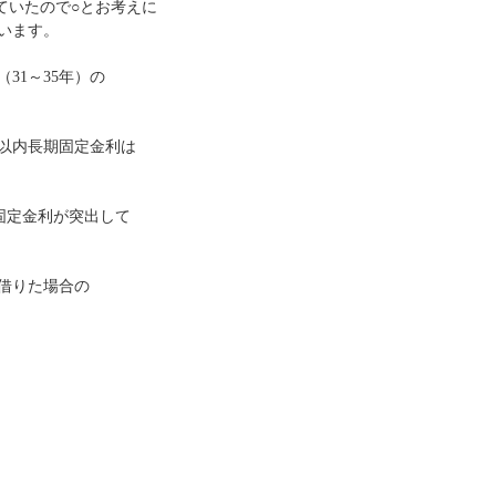
していたので○とお考えに
います。
31～35年）の
年以内長期固定金利は
固定金利が突出して
借りた場合の