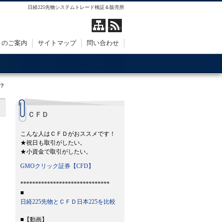
日経225先物システムトレード検証＆販売所
トのご案内
サイトマップ
問い合わせ
？
ＣＦＤ
こんな人はＣＦＤがおススメです！
★祝日も取引がしたい。
★小資金で取引がしたい。
GMOクリック証券【CFD】
******************************
■
日経225先物とＣＦＤ日本225を比較
■【動画】