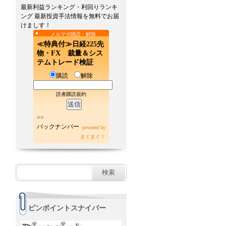
最新利益ランキング・利回りランキ
ング 最新投資手法情報を無料でお届
けましす！
メルマガ購読・解除
≪特典付≫日経225先
物・FX 裁量＆シス
テムトレード検証
購読
解除
読者購読規約
>>
バックナンバー
powered by
まぐまぐ！
ピンポイントスナイパー