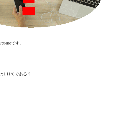
uenoです。
1.11％である？