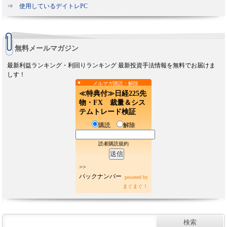
⇒ 使用しているデイトレPC
無料メールマガジン
最新利益ランキング・利回りランキング 最新投資手法情報を無料でお届けま
しす！
メルマガ購読・解除
≪特典付≫日経225先
物・FX 裁量＆シス
テムトレード検証
購読
解除
読者購読規約
>>
バックナンバー
powered by
まぐまぐ！