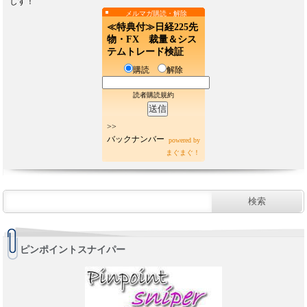
しす！
メルマガ購読・解除
≪特典付≫日経225先
物・FX 裁量＆シス
テムトレード検証
購読
解除
読者購読規約
>>
バックナンバー
powered by
まぐまぐ！
ピンポイントスナイパー