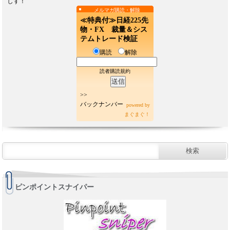
しす！
メルマガ購読・解除
≪特典付≫日経225先
物・FX 裁量＆シス
テムトレード検証
購読
解除
読者購読規約
>>
バックナンバー
powered by
まぐまぐ！
ピンポイントスナイパー