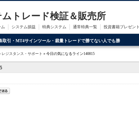
ステムトレード検証＆販売所
ーム
システム損益
特典システム
通常特典一覧
投資書籍プレゼン
・株取引・MT4サインツール・裁量トレードで勝てない人でも勝
ードです。
»
レジスタンス・サポート
» 今日の気になるライン140815
5