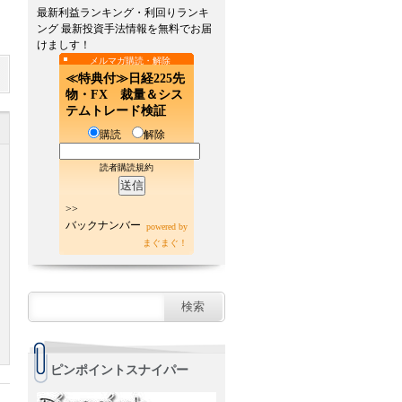
最新利益ランキング・利回りランキ
ング 最新投資手法情報を無料でお届
けましす！
メルマガ購読・解除
≪特典付≫日経225先
物・FX 裁量＆シス
テムトレード検証
購読
解除
読者購読規約
>>
バックナンバー
powered by
まぐまぐ！
ピンポイントスナイパー