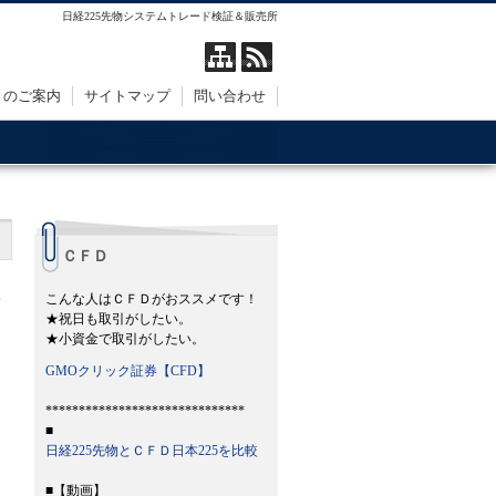
日経225先物システムトレード検証＆販売所
トのご案内
サイトマップ
問い合わせ
ＣＦＤ
こんな人はＣＦＤがおススメです！
★祝日も取引がしたい。
★小資金で取引がしたい。
GMOクリック証券【CFD】
******************************
■
日経225先物とＣＦＤ日本225を比較
■【動画】