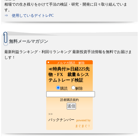
相場での生き残りをかけて手法の検証・研究・開発に日々取り組んでいま
す。
⇒ 使用しているデイトレPC
無料メールマガジン
最新利益ランキング・利回りランキング 最新投資手法情報を無料でお届けま
しす！
メルマガ購読・解除
≪特典付≫日経225先
物・FX 裁量＆シス
テムトレード検証
購読
解除
読者購読規約
>>
バックナンバー
powered by
まぐまぐ！