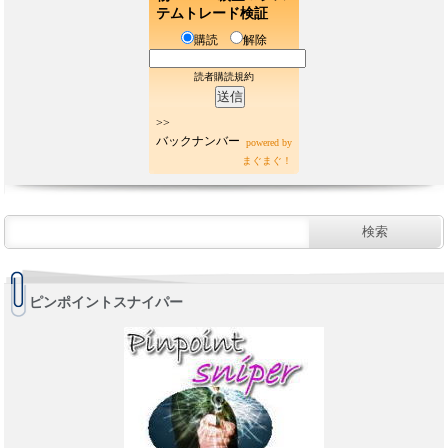
テムトレード検証
購読
解除
読者購読規約
>>
バックナンバー
powered by
まぐまぐ！
ピンポイントスナイパー