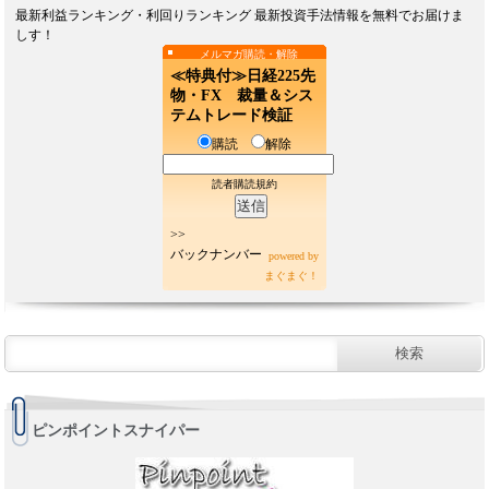
最新利益ランキング・利回りランキング 最新投資手法情報を無料でお届けま
しす！
メルマガ購読・解除
≪特典付≫日経225先
物・FX 裁量＆シス
テムトレード検証
購読
解除
読者購読規約
>>
バックナンバー
powered by
まぐまぐ！
ピンポイントスナイパー