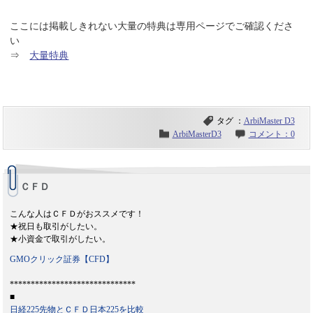
ここには掲載しきれない大量の特典は専用ページでご確認くださ
い
⇒
大量特典
9/16
タグ ：
ArbiMaster D3
ArbiMasterD3
コメント：0
ＣＦＤ
こんな人はＣＦＤがおススメです！
★祝日も取引がしたい。
★小資金で取引がしたい。
GMOクリック証券【CFD】
******************************
■
日経225先物とＣＦＤ日本225を比較