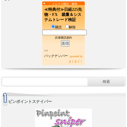
メルマガ購読・解除
≪特典付≫日経225先
物・FX 裁量＆シス
テムトレード検証
購読
解除
読者購読規約
>>
バックナンバー
powered by
まぐまぐ！
ピンポイントスナイパー