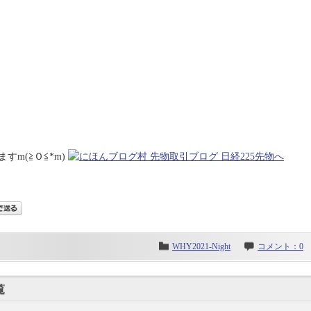
m(≧Ｏ≦*m)
WHY2021-Night
コメント：0
覧