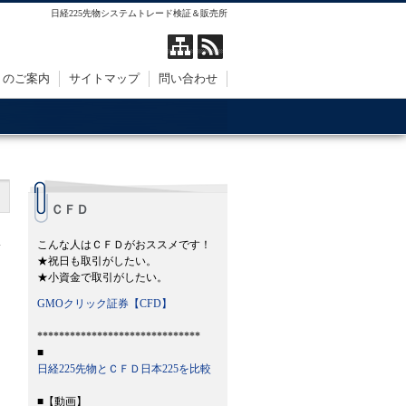
日経225先物システムトレード検証＆販売所
トのご案内
サイトマップ
問い合わせ
ＣＦＤ
こんな人はＣＦＤがおススメです！
★祝日も取引がしたい。
★小資金で取引がしたい。
GMOクリック証券【CFD】
******************************
■
日経225先物とＣＦＤ日本225を比較
■【動画】