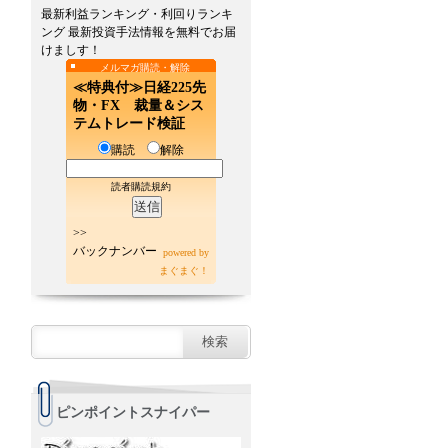
最新利益ランキング・利回りランキ
ング 最新投資手法情報を無料でお届
けましす！
メルマガ購読・解除
≪特典付≫日経225先
物・FX 裁量＆シス
テムトレード検証
購読
解除
読者購読規約
>>
バックナンバー
powered by
まぐまぐ！
ピンポイントスナイパー