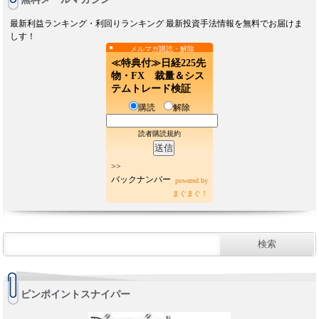
最新利益ランキング・利回りランキング 最新投資手法情報を無料でお届けま
しす！
メルマガ購読・解除
≪特典付≫日経225先
物・FX 裁量＆シス
テムトレード検証
購読
解除
読者購読規約
>>
バックナンバー
powered by
まぐまぐ！
ピンポイントスナイパー