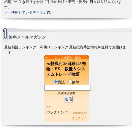
相場での生き残りをかけて手法の検証・研究・開発に日々取り組んでいま
す。
⇒ 使用しているデイトレPC
無料メールマガジン
最新利益ランキング・利回りランキング 最新投資手法情報を無料でお届けま
しす！
メルマガ購読・解除
≪特典付≫日経225先
物・FX 裁量＆シス
テムトレード検証
購読
解除
読者購読規約
>>
バックナンバー
powered by
まぐまぐ！