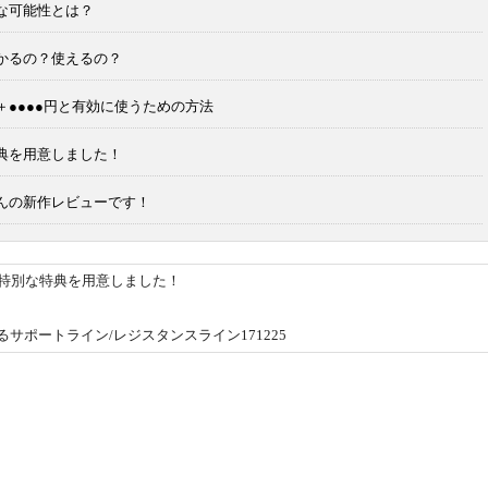
ろな可能性とは？
？儲かるの？使えるの？
益＋●●●●円と有効に使うための方法
な特典を用意しました！
二さんの新作レビューです！
定の特別な特典を用意しました！
サポートライン/レジスタンスライン171225