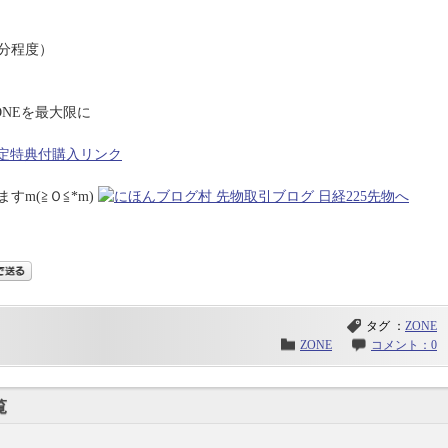
分程度）
NEを最大限に
の限定特典付購入リンク
m(≧Ｏ≦*m)
タグ ：
ZONE
ZONE
コメント：0
覧