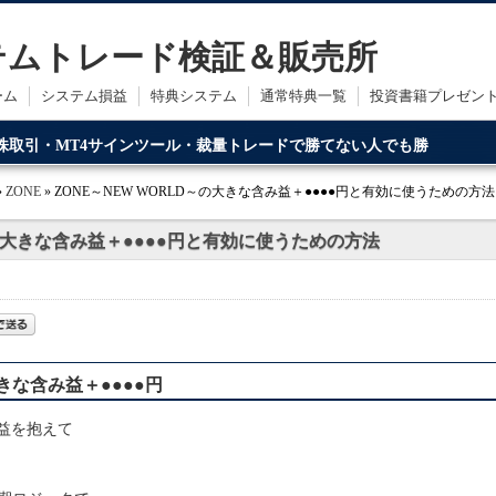
ステムトレード検証＆販売所
ーム
システム損益
特典システム
通常特典一覧
投資書籍プレゼン
・株取引・MT4サインツール・裁量トレードで勝てない人でも勝
ードです。
»
ZONE
» ZONE～NEW WORLD～の大きな含み益＋●●●●円と有効に使うための方法
～の大きな含み益＋●●●●円と有効に使うための方法
大きな含み益＋●●●●円
益を抱えて