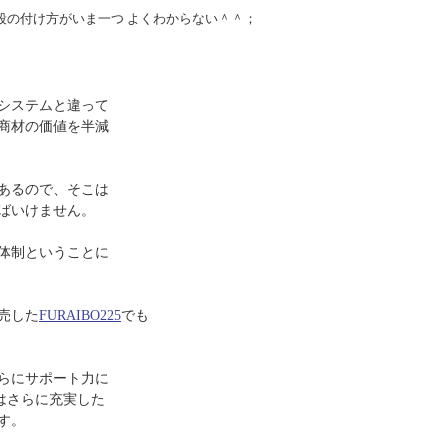
段の付け方がいま一つ よくわからない＾＾；
システムと違って
商材の価値を半減
あるので、そこは
ばいけません。
体制ということに
売した
FURAIBO225
でも
らにサポート力に
はさらに充実した
す。