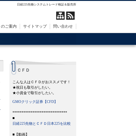
日経225先物システムトレード検証＆販売所
トのご案内
サイトマップ
問い合わせ
ＣＦＤ
こんな人はＣＦＤがおススメです！
★祝日も取引がしたい。
★小資金で取引がしたい。
GMOクリック証券【CFD】
******************************
■
日経225先物とＣＦＤ日本225を比較
■【動画】