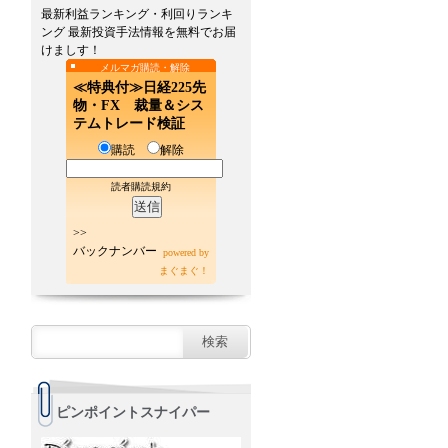
最新利益ランキング・利回りランキ
ング 最新投資手法情報を無料でお届
けましす！
メルマガ購読・解除
≪特典付≫日経225先
物・FX 裁量＆シス
テムトレード検証
購読
解除
読者購読規約
>>
バックナンバー
powered by
まぐまぐ！
ピンポイントスナイパー