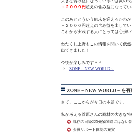
大きな含み益になっているのは夏の長
＋２０００円
超えの含み益になってい
このあとどういう結末を迎えるかわか
＋２０００円超えの含み益を出してい
これから実践する人にとっては心強い
わたくし上野もこの情報を聞いて俄然
出てきました！
今後が楽しみです＾＾
⇒
ZONE～NEW WORLD～
ZONE～NEW WORLD～
さて、ここからが今日の本題です。
私が考える菅原さんの商材の大きな特
既存の日経225先物関連にはない
会員サポート体制の充実