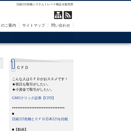
日経225先物システムトレード検証＆販売所
トのご案内
サイトマップ
問い合わせ
ＣＦＤ
こんな人はＣＦＤがおススメです！
★祝日も取引がしたい。
★小資金で取引がしたい。
GMOクリック証券【CFD】
******************************
■
日経225先物とＣＦＤ日本225を比較
■【動画】