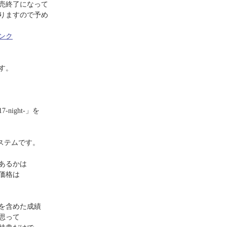
売終了になって
りますので予め
ンク
す。
night-」を
けシステムです。
あるかは
価格は
を含めた成績
思って