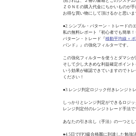
頂ければ、２冊の書籍とこのシステム
ＺＯＮＥの購入代金にちかいものが手
お得な買い物にして頂けるかと思いま
●2.シンプル・パターン・トレードの
私の無料レポート『初心者でも簡単！
パターン・トレード『
移動平均線 × 
バンド』』の強化フィルターです。
この強化フィルターを使うとダマシが
そして少し大きめな利益確定ポイント
いう効果が確認できていますのでトレ
ください！
●3.レンジ判定ロジック付きレンジト
しっかりとレンジ判定ができるロジッ
レンジ判定付のレンジトレード手法で
あなたの引き出し（手法）の一つとし
●4.5日でFP3級合格圏に到達した勉強