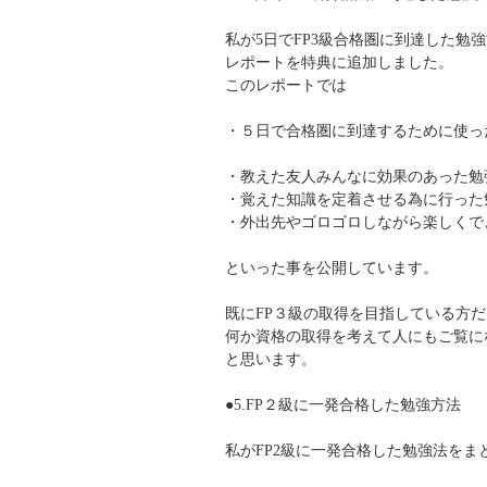
私が5日でFP3級合格圏に到達した勉
レポートを特典に追加しました。
このレポートでは
・５日で合格圏に到達するために使っ
・教えた友人みんなに効果のあった勉
・覚えた知識を定着させる為に行った
・外出先やゴロゴロしながら楽しくで
といった事を公開しています。
既にFP３級の取得を目指している方
何か資格の取得を考えて人にもご覧に
と思います。
●5.FP２級に一発合格した勉強方法
私がFP2級に一発合格した勉強法をま