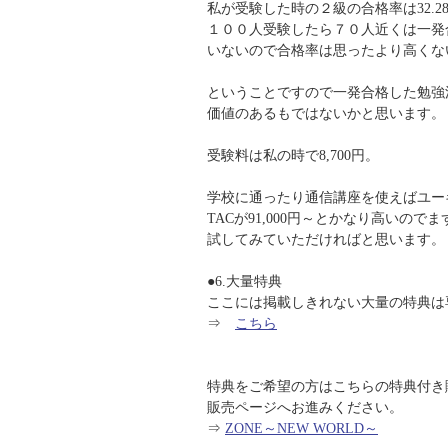
私が受験した時の２級の合格率は32.2
１００人受験したら７０人近くは一発
いないので合格率は思ったより高くな
ということですので一発合格した勉強
価値のあるもではないかと思います。
受験料は私の時で8,700円。
学校に通ったり通信講座を使えばユーキャ
TACが91,000円～とかなり高いので
試してみていただければと思います。
●6.大量特典
ここには掲載しきれない大量の特典は
⇒
こちら
特典をご希望の方はこちらの特典付き
販売ページへお進みください。
⇒
ZONE～NEW WORLD～