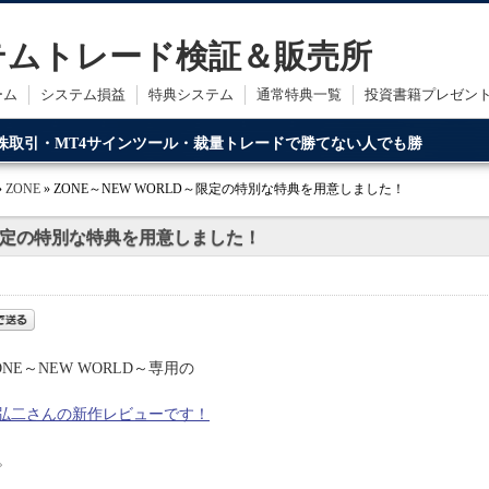
ステムトレード検証＆販売所
ーム
システム損益
特典システム
通常特典一覧
投資書籍プレゼン
・株取引・MT4サインツール・裁量トレードで勝てない人でも勝
ードです。
»
ZONE
» ZONE～NEW WORLD～限定の特別な特典を用意しました！
～限定の特別な特典を用意しました！
E～NEW WORLD～専用の
菅原弘二さんの新作レビューです！
。