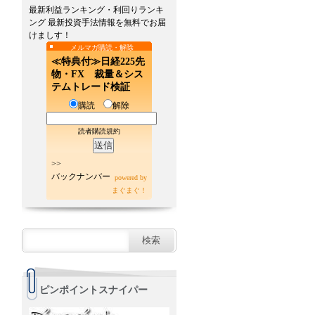
最新利益ランキング・利回りランキ
ング 最新投資手法情報を無料でお届
けましす！
メルマガ購読・解除
≪特典付≫日経225先
物・FX 裁量＆シス
テムトレード検証
購読
解除
読者購読規約
>>
バックナンバー
powered by
まぐまぐ！
ピンポイントスナイパー