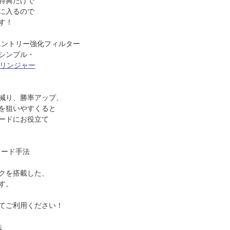
特典だけで
に入るので
す！
エントリー強化フィルター
シンプル・
ボリンジャー
減り、勝率アップ、
を狙いやすくると
ードにお役立て
レード手法
クを搭載した、
す。
てご利用ください！
法