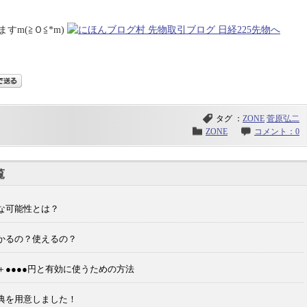
m(≧Ｏ≦*m)
タグ ：
ZONE
菅原弘二
ZONE
コメント：0
覧
ろな可能性とは？
？儲かるの？使えるの？
益＋●●●●円と有効に使うための方法
な特典を用意しました！