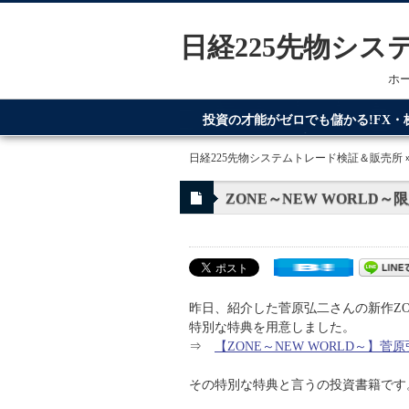
日経225先物シ
ホ
投資の才能がゼロでも儲かる!FX
てるのが日経225先物システムトレ
日経225先物システムトレード検証＆販売所
ZONE～NEW WORLD
昨日、紹介した菅原弘二さんの新作ZON
特別な特典を用意しました。
⇒
【ZONE～NEW WORLD～】
その特別な特典と言うの投資書籍です