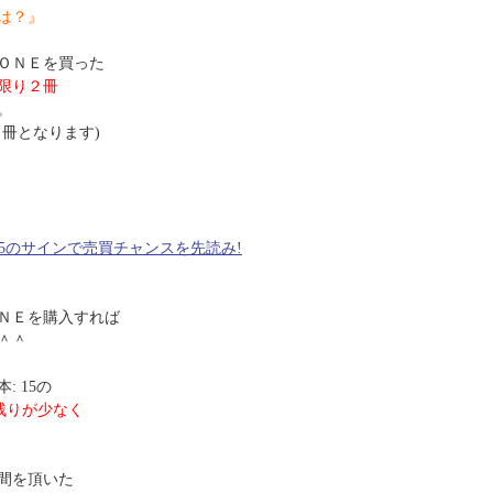
は？』
ＯＮＥを買った
限り２冊
。
冊となります)
15のサインで売買チャンスを先読み!
ＮＥを購入すれば
＾＾
 15の
残りが少なく
間を頂いた