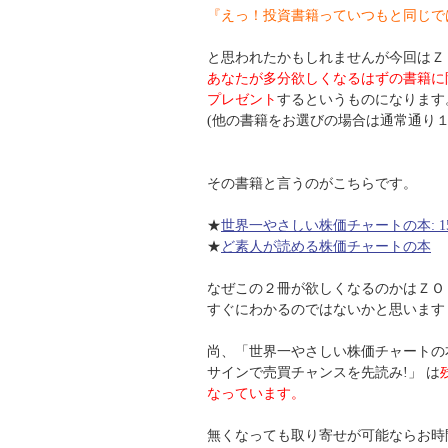
『えっ！投資書籍っていつもと同じで
と思われたかもしれませんが今回はＺ
あなたが多分欲しくなるはずの書籍に
プレゼント
するというものになります
(他の書籍をお選びの場合は通常通り１
その書籍と言うのがこちらです。
★
世界一やさしい株価チャートの本: 
★
ど素人が読める株価チャートの本
なぜこの２冊が欲しくなるのかはＺＯ
すぐにわかるのではないかと思います
尚、「世界一やさしい株価チャートの本:
サインで売買チャンスを先読み!」 は
なっています。
無くなっても取り寄せが可能ならお時